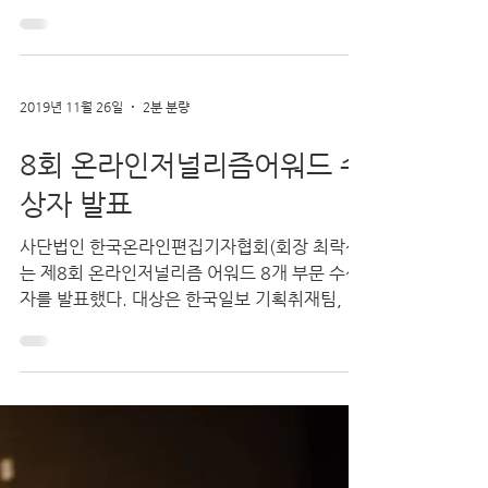
1. 행사 개요 올해부터 '한국온라인저널리즘어
워드'에서 '한국디지털저널리즘어워드'로 명칭
을 바꾸고 시상 부문과 상금규모를 개편했습니
다. +자격 디지털 뉴스 종사자 및 단체·언론사·콘
텐츠기업·대학(원)생 +출품 기준 2019년 11월
~ 2020년...
2019년 11월 26일
2분 분량
8회 온라인저널리즘어워드 수
상자 발표
사단법인 한국온라인편집기자협회(회장 최락선)
는 제8회 온라인저널리즘 어워드 8개 부문 수상
자를 발표했다. 대상은 한국일보 기획취재팀, 미
디어플랫폼팀, 영상팀이 협업한 ‘쪽방촌 2부작
(지옥고 아래 쪽방·대학가 新쪽방촌)’이 선정됐
다. 도시에...