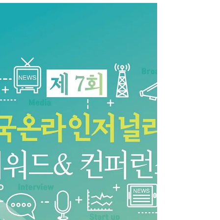
행사는 고려대 미디어학부·언론대학원(원장 김
성태) , 고려대 정보문화연구소(소장 박재영), 사
단법인 한국온라인편집기자협회(회장 최락선)이
공동으로 개최한다....