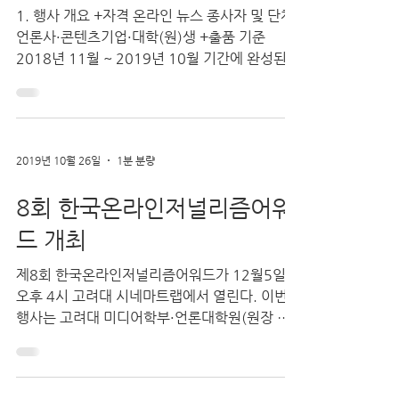
제8회 한국온라인저널리즘어
워드의 주인공을 찾습니다
1. 행사 개요 +자격 온라인 뉴스 종사자 및 단체·
언론사·콘텐츠기업·대학(원)생 +출품 기준
2018년 11월 ~ 2019년 10월 기간에 완성된
취재보도물(콘텐츠)과 서비스(프로젝트) 등을
대상으로 합니다. +부상 대상은 상금 300만원
과...
2019년 10월 26일
1분 분량
8회 한국온라인저널리즘어워
드 개최
제8회 한국온라인저널리즘어워드가 12월5일
오후 4시 고려대 시네마트랩에서 열린다. 이번