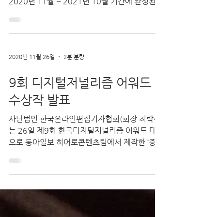
언론사·콘텐츠기업·대학(원)생 +출품 기준
2020년 11월 ~ 2021년 10월 기간에 완성된
취재보도물(콘텐츠), 신규 서비스(프로젝트)
+시상 대상은 상금 500만원과 상패를, 부문별...
2020년 11월 26일
2분 분량
9회 디지털저널리즘 어워드
수상작 발표
사단법인 한국온라인편집기자협회(회장 최락선)
는 26일 제9회 한국디지털저널리즘 어워드 대상
으로 동아일보 히어로콘텐츠팀에서 제작한 ‘증
발’이 선정됐다고 밝혔다. ‘증발’은 갑자기 종적을
감추고 사회적 생명을 포기하는 자발적 실종을
다뤘다. 한국...