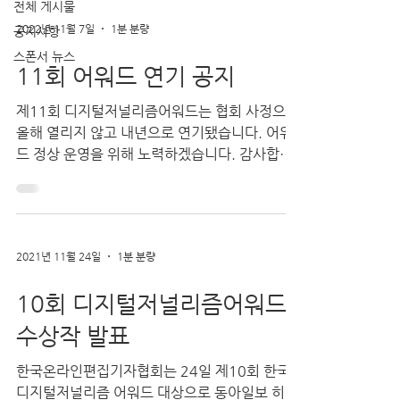
전체 게시물
2022년 11월 7일
1분 분량
공지사항
스폰서 뉴스
11회 어워드 연기 공지
제11회 디지털저널리즘어워드는 협회 사정으로
올해 열리지 않고 내년으로 연기됐습니다. 어워
드 정상 운영을 위해 노력하겠습니다. 감사합니
다.
2021년 11월 24일
1분 분량
10회 디지털저널리즘어워드
수상작 발표
한국온라인편집기자협회는 24일 제10회 한국
디지털저널리즘 어워드 대상으로 동아일보 히어