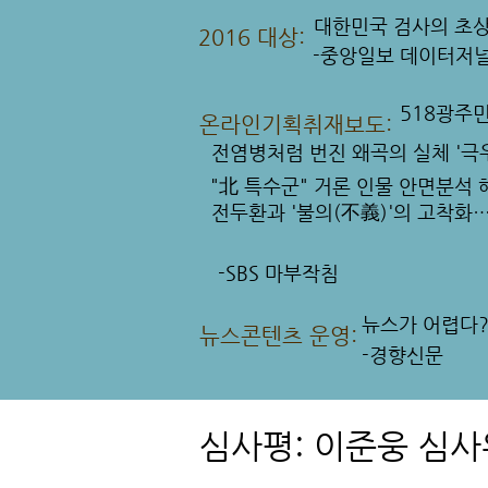
대한민국 검사의 초
2016 대상:
-중앙일보 데이터저
518광주
온라인기획취재보도:
전염병처럼 번진 왜곡의 실체 '극
"北 특수군" 거론 인물 안면분석
전두환과 '불의(不義)'의 고착화
-SBS 마부작침
뉴스가 어렵다?
​뉴스콘텐츠 운영:
-경향신문
심사평: 이준웅 심