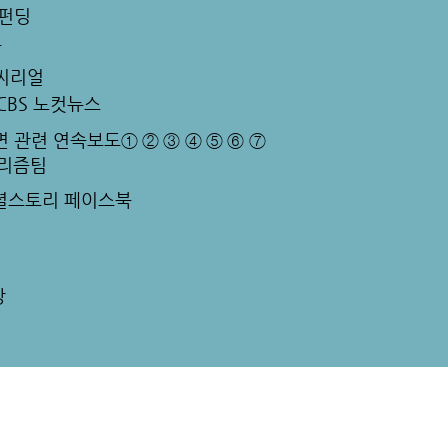
펀딩
오
씨리얼
-CBS 노컷뉴스
면 관련 연속보도①
②
③
④
⑤
⑥
⑦
널리즘팀
소셜스토리 페이스북
장