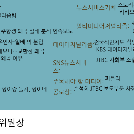
스토리
상
뉴스서비스기획:
-카카
널리즘팀
​멀티미디어저널리즘:
민주항쟁 왜곡 실태 분석 연속보도
우인사-일베'의 분업
석
전국석면지도
데이터저널리즘
:
-KBS 데이터저
 해보니…교활한 왜곡
…왜곡 이유
JTBC 사회부 
SNS뉴스서비
스
:
퍼블리
주목해야 할 미디어:
손석희 JTBC 보도부문 사
 향이랑 놀자, 향이네
공로상:
사위원장