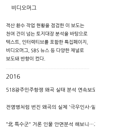
비디오머그
적산 환수 작업 현황을 점검한 이 보도는
천여 건이 넘는 토지대장 분석을 바탕으로
텍스트, 인터렉티브를 포함한 특집페이지,
비디오머그, SBS 뉴스 등 다양한 채널로
보도돼 반향이 컸다.
2016
518광주민주항쟁 왜곡 실태 분석 연속보도
전염병처럼 번진 왜곡의 실체 '극우인사-일베'의 분업
"北 특수군" 거론 인물 안면분석 해보니…교활한 왜곡