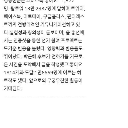
경향신문은 페이스북 좋아요 11,577
명. 팔로워 13만 2387명에 달하며 트위터,
페이스북, 미투데이, 구글플러스, 핀터레스
트까지 전방위적인 커뮤니케이션하고 있
다.실험성과 창의성이 돋보이며, 올 총선에
서는 인증샷을 통한 선거 참여 프로젝트는
뜨거운 반응을 불렀다. 영향력과 반응률도
뛰어났다. 박근혜 후보가 전화기를 거꾸로
든 사진을 포착해서 글을 작성했고 좋아요
1814개와 도달 1만6669명에 이르는 히
트작도 냈다. 앞으로의 무궁무진한 활동이
기대된다.