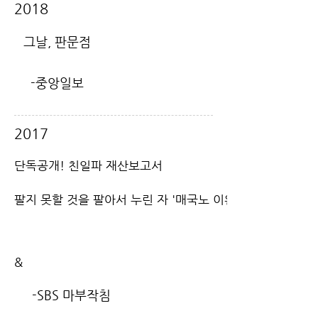
2018
그날, 판문점
-중앙일보
2017
단독공개! 친일파 재산보고서
팔지 못할 것을 팔아서 누린 자 '매국노 이완용'
&
-SBS 마부작침