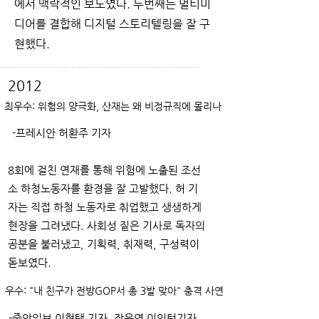
에서 맥락적인 보도였다. 두번째는 멀티미
디어를 결합해 디지털 스토리텔링을 잘 구
현했다.
2012
최우수: 위험의 양극화, 산재는 왜 비정규직에 몰리나
-프레시안 허환주 기자
8회에 걸친 연재를 통해 위험에 노출된 조선
소 하청노동자를 환경을 잘 고발했다. 허 기
자는 직접 하청 노동자로 취업했고 생생하게
현장을 그려냈다. 사회성 짙은 기사로 독자의
공분을 불러냈고, 기획력, 취재력, 구성력이
돋보였다.
우수: "내 친구가 전방GOP서 총 3발 맞아" 충격 사연
-중앙일보 이현택 기자, 장은영 이인턴기자