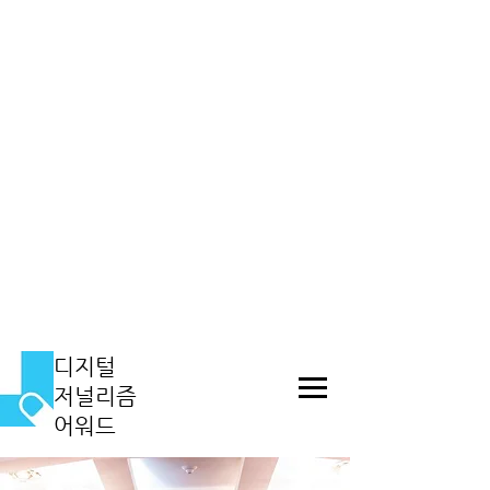
​디지털
저널리즘
어워드