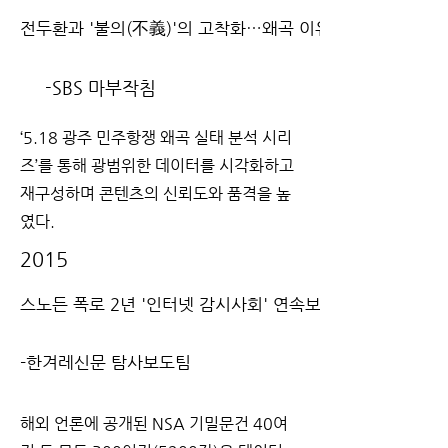
전두환과 '불의(不義)'의 고착화…왜곡 이유
-SBS 마부작침
‘5.18 광주 민주항쟁 왜곡 실태 분석 시리
즈’를 통해 광범위한 데이터를 시각화하고
재구성하며 콘텐츠의 신뢰도와 품격을 높
였다.
2015
스노든 폭로 2년 '인터넷 감시사회' 연속보도
-한겨레신문 탐사보도팀
해외 언론에 공개된 NSA 기밀문건 40여