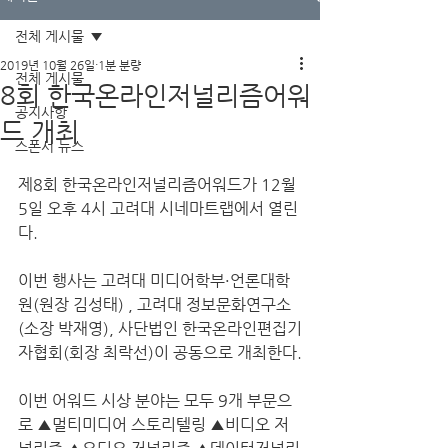
전체 게시물
2019년 10월 26일
1분 분량
전체 게시물
8회 한국온라인저널리즘어워
공지사항
드 개최
스폰서 뉴스
제8회 한국온라인저널리즘어워드가 12월
5일 오후 4시 고려대 시네마트랩에서 열린
다.
이번 행사는 고려대 미디어학부·언론대학
원(원장 김성태) , 고려대 정보문화연구소
(소장 박재영), 사단법인 한국온라인편집기
자협회(회장 최락선)이 공동으로 개최한다.
이번 어워드 시상 분야는 모두 9개 부문으
로 ▲멀티미디어 스토리텔링 ▲비디오 저