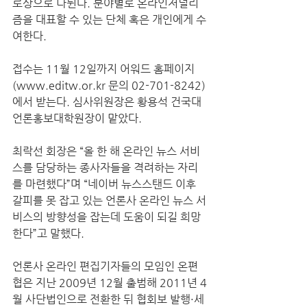
로상으로 나뉜다. 분야별로 온라인저널리
즘을 대표할 수 있는 단체 혹은 개인에게 수
여한다.
접수는 11월 12일까지 어워드 홈페이지
(www.editw.or.kr 문의 02-701-8242)
에서 받는다. 심사위원장은 황용석 건국대 
언론홍보대학원장이 맡았다.
최락선 회장은 “올 한 해 온라인 뉴스 서비
스를 담당하는 종사자들을 격려하는 자리
를 마련했다”며 “네이버 뉴스스탠드 이후 
갈피를 못 잡고 있는 언론사 온라인 뉴스 서
비스의 방향성을 잡는데 도움이 되길 희망
한다”고 말했다.
언론사 온라인 편집기자들의 모임인 온편
협은 지난 2009년 12월 출범해 2011년 4
월 사단법인으로 전환한 뒤 협회보 발행·세