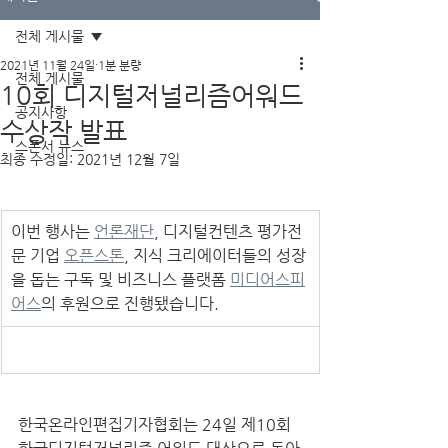
전체 게시물
2021년 11월 24일
1분 분량
전체 게시물
10회 디지털저널리즘어워드
공지사항
수상작 발표
스폰서 뉴스
최종 수정일:
2021년 12월 7일
​이번 행사는 
언론재단
, 디지털컨텐츠 평가전
문 기업 
오픈스톤
, 지식 크리에이터들의 성장
을 돕는 구독 및 비즈니스 플랫폼 
미디어스피
어스
의 후원으로 진행됐습니다. 
한국온라인편집기자협회는 24일 제10회 