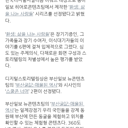
한국디지털저널리즘 어워드 대상으로 동아
일보 히어로콘텐츠팀에서 제작한 ‘
환생: 삶
을 나눈 사람들
’ 시리즈를 선정됐다고 밝혔
다. 
‘
환생: 삶을 나눈 사람들
’은 장기기증인, 그 
가족들과 장기 수여자, 이식대기자들의 이
야기를 6편에 걸쳐 입체적으로 그렸다. 심
도 있는 주제의식, 다채로운 화면 구성과 스
토리텔링의 차별성에서 높은 평가를 받았
다. 
디지털스토리텔링상은 부산일보 뉴콘텐츠
팀의 ‘
부산굴記-매몰된 역사
’와 시사인의 
‘
스쿨존 너머
’ 2편이 선정됐다. 
부산일보 뉴콘텐츠팀의 ‘
부산굴記-매몰된 
역사
’는 일제강점기 우리 국민들을 강제 동
원해 부산에 만든 동굴을 체험하고 위치를 
확인할 수 있는 체험형 콘텐츠다. 360도 