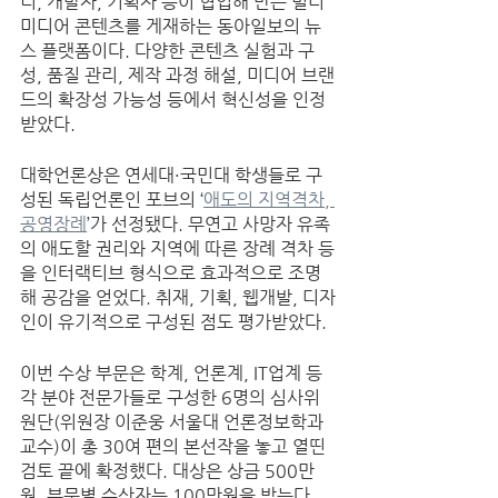
너, 개발자, 기획자 등이 협업해 만든 멀티
미디어 콘텐츠를 게재하는 동아일보의 뉴
스 플랫폼이다. 다양한 콘텐츠 실험과 구
성, 품질 관리, 제작 과정 해설, 미디어 브랜
드의 확장성 가능성 등에서 혁신성을 인정
받았다. 
대학언론상은 연세대·국민대 학생들로 구
성된 독립언론인 포브의 ‘
애도의 지역격차, 
공영장례
’가 선정됐다. 무연고 사망자 유족
의 애도할 권리와 지역에 따른 장례 격차 등
을 인터랙티브 형식으로 효과적으로 조명
해 공감을 얻었다. 취재, 기획, 웹개발, 디자
인이 유기적으로 구성된 점도 평가받았다. 
이번 수상 부문은 학계, 언론계, IT업계 등 
각 분야 전문가들로 구성한 6명의 심사위
원단(위원장 이준웅 서울대 언론정보학과 
교수)이 총 30여 편의 본선작을 놓고 열띤 
검토 끝에 확정했다. 대상은 상금 500만
원, 부문별 수상자는 100만원을 받는다. 