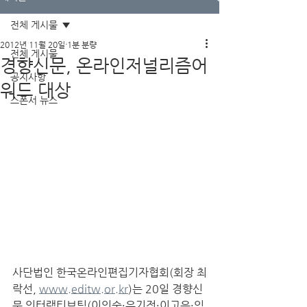
전체 게시물
2012년 11월 20일
1분 분량
전체 게시물
경향신문, 온라인저널리즘어
공지사항
워드 대상
스폰서 뉴스
사단법인 한국온라인편집기자협회(회장 최
락선, 
www.editw.or.kr
)는 20일 경향신
문 인터랙티브팀(이인숙·유기정·이고은·임