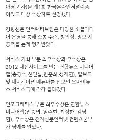
아영 기자)을 제1회 한국온라인저널리즘 
어워드 대상 수상자로 선정했다.
경향신문 인터랙티브팀은 다양한 소셜미디
어 운영을 통해 소통 수준, 창의성, 정보 제
공력을 높게 평가받았다.
서비스 기획 부문 최우수상과 우수상은 
2012 대선사이트를 만든 연합뉴스 미디어
랩(송경수,신인섭,한운희,성재연), 탑보드 
및 네비게이션 메뉴바를 선보인 오마이뉴
스 서비스국에 각각 돌아갔다.
인포그래픽스 부문 최우수상은 연합뉴스 
미디어랩(전승엽, 임주현, 최성한, 김영
연), 우수상은 전자신문인터넷 컨텐츠본부
가 영예를 안았다.